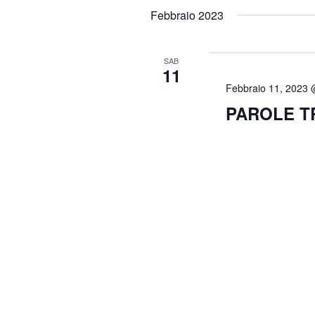
e
Febbraio 2023
l
e
c
SAB
11
t
Febbraio 11, 2023
d
PAROLE T
a
t
e
.