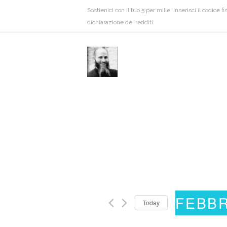
Sostienici con il tuo 5 per mille! Inserisci il codice
dichiarazione dei redditi.
FEBBR
Today
S